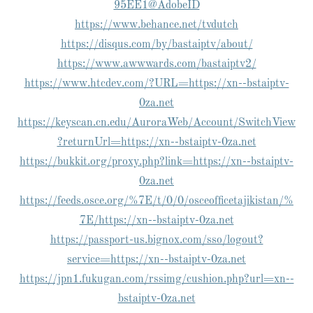
95EE1@AdobeID
https://www.behance.net/tvdutch
https://disqus.com/by/bastaiptv/about/
https://www.awwwards.com/bastaiptv2/
https://www.htcdev.com/?URL=https://xn--bstaiptv-
0za.net
https://keyscan.cn.edu/AuroraWeb/Account/SwitchView
?returnUrl=https://xn--bstaiptv-0za.net
https://bukkit.org/proxy.php?link=https://xn--bstaiptv-
0za.net
https://feeds.osce.org/%7E/t/0/0/osceofficetajikistan/%
7E/https://xn--bstaiptv-0za.net
https://passport-us.bignox.com/sso/logout?
service=https://xn--bstaiptv-0za.net
https://jpn1.fukugan.com/rssimg/cushion.php?url=xn--
bstaiptv-0za.net