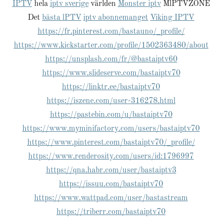
IPTV
hela
iptv sverige
världen​
Monster iptv
MlРTVZONE
Det
bästa lРTV
iptv abonnemanget
Viking IPTV
https://fr.pinterest.com/bastauno/_profile/
https://www.kickstarter.com/profile/1502363480/about
https://unsplash.com/fr/@bastaiptv60
https://www.slideserve.com/bastaiptv70
https://linktr.ee/bastaiptv70
https://iszene.com/user-316278.html
https://pastebin.com/u/bastaiptv70
https://www.myminifactory.com/users/bastaiptv70
https://www.pinterest.com/bastaiptv70/_profile/
https://www.renderosity.com/users/id:1796997
https://qna.habr.com/user/bastaiptv3
https://issuu.com/bastaiptv70
https://www.wattpad.com/user/bastastream
https://triberr.com/bastaiptv70