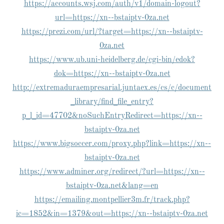
https://accounts.wsj.com/auth/v1/domain-logout?
url=https://xn--bstaiptv-0za.net
https://prezi.com/url/?target=https://xn--bstaiptv-
0za.net
https://www.ub.uni-heidelberg.de/cgi-bin/edok?
dok=https://xn--bstaiptv-0za.net
http://extremaduraempresarial.juntaex.es/cs/c/document
_library/find_file_entry?
p_l_id=47702&noSuchEntryRedirect=https://xn--
bstaiptv-0za.net
https://www.bigsoccer.com/proxy.php?link=https://xn--
bstaiptv-0za.net
https://www.adminer.org/redirect/?url=https://xn--
bstaiptv-0za.net&lang=en
https://emailing.montpellier3m.fr/track.php?
ic=1852&in=1379&out=https://xn--bstaiptv-0za.net