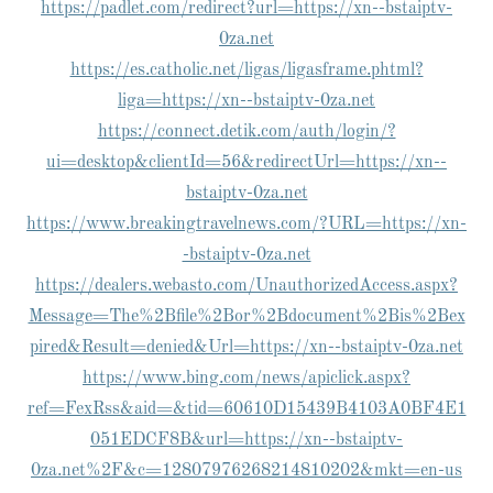
https://padlet.com/redirect?url=https://xn--bstaiptv-
0za.net
https://es.catholic.net/ligas/ligasframe.phtml?
liga=https://xn--bstaiptv-0za.net
https://connect.detik.com/auth/login/?
ui=desktop&clientId=56&redirectUrl=https://xn--
bstaiptv-0za.net
https://www.breakingtravelnews.com/?URL=https://xn-
-bstaiptv-0za.net
https://dealers.webasto.com/UnauthorizedAccess.aspx?
Message=The%2Bfile%2Bor%2Bdocument%2Bis%2Bex
pired&Result=denied&Url=https://xn--bstaiptv-0za.net
https://www.bing.com/news/apiclick.aspx?
ref=FexRss&aid=&tid=60610D15439B4103A0BF4E1
051EDCF8B&url=https://xn--bstaiptv-
0za.net%2F&c=12807976268214810202&mkt=en-us