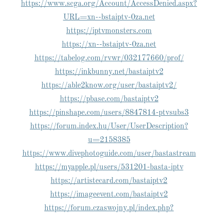
https://www.scga.org/Account/AccessDenied.aspx?
URL=xn--bstaiptv-0za.net
https://iptvmonsters.com
https://xn--bstaiptv-0za.net
https://tabelog.com/rvwr/032177660/prof/
https://inkbunny.net/bastaiptv2
https://able2know.org/user/bastaiptv2/
https://pbase.com/bastaiptv2
https://pinshape.com/users/8847814-ptvsubs3
https://forum.index.hu/User/UserDescription?
u=2158385
https://www.divephotoguide.com/user/bastastream
https://myapple.pl/users/531201-basta-iptv
https://artistecard.com/bastaiptv2
https://imageevent.com/bastaiptv2
https://forum.czaswojny.pl/index.php?