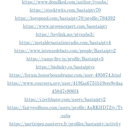
https://www.demilked.com/author/tvsubs/
https://stocktwits.com/bastaiptv70
https://logopond.com/bastaiptv70/profile/784392
https://www.provenexpert.com/baestaiptv
https://heylink.me/ptvsubs3/
https://metaldevastationradio.com/bastaiptv4
https://www.intensedebate.com/people/Bastaiptv2
https://camp-fire.jp/profile/Bastaiptv5
https://biolinky.co/bastaiptvs
https://forum.honorboundgame.com/user-495874.html
https://www.coursera.org/user/419faa6731b19eee9e4aa
45847e906f4
https://i.techbang.com/users/bastaiptv2
https://fairygodboss.com/users/profile/AqRKHD72jy/Tv
-subs
https://participez.nanterre.fr/profiles/bastaiptv/activity