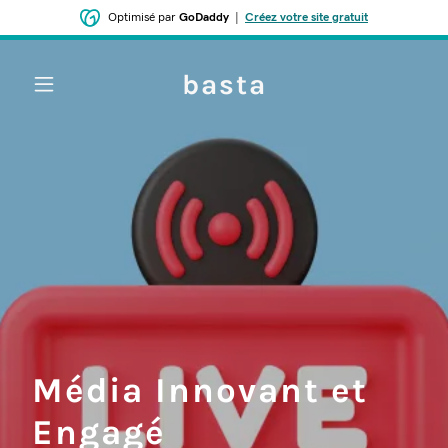
Optimisé par
GoDaddy
|
Créez votre site gratuit
basta
Média Innovant et
Engagé