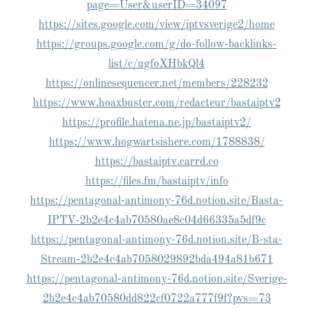
page=User&userID=34097
https://sites.google.com/view/iptvsverige2/home
https://groups.google.com/g/do-follow-backlinks-
list/c/ugfoXHbkQl4
https://onlinesequencer.net/members/228232
https://www.hoaxbuster.com/redacteur/bastaiptv2
https://profile.hatena.ne.jp/bastaiptv2/
https://www.hogwartsishere.com/1788838/
https://bastaiptv.carrd.co
https://files.fm/bastaiptv/info
https://pentagonal-antimony-76d.notion.site/Basta-
IPTV-2b2e4c4ab70580ae8c04d66335a5df9c
https://pentagonal-antimony-76d.notion.site/B-sta-
Stream-2b2e4c4ab7058029892bda494a81b671
https://pentagonal-antimony-76d.notion.site/Sverige-
2b2e4c4ab70580dd822cf0722a777f9f?pvs=73