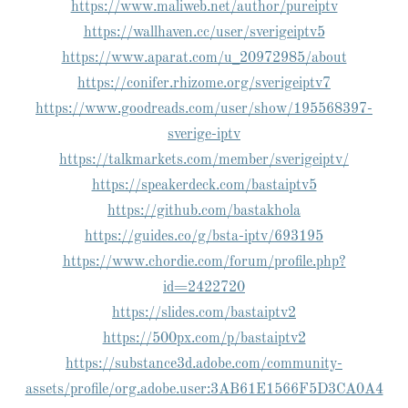
https://www.maliweb.net/author/pureiptv
https://wallhaven.cc/user/sverigeiptv5
https://www.aparat.com/u_20972985/about
https://conifer.rhizome.org/sverigeiptv7
https://www.goodreads.com/user/show/195568397-
sverige-iptv
https://talkmarkets.com/member/sverigeiptv/
https://speakerdeck.com/bastaiptv5
https://github.com/bastakhola
https://guides.co/g/bsta-iptv/693195
https://www.chordie.com/forum/profile.php?
id=2422720
https://slides.com/bastaiptv2
https://500px.com/p/bastaiptv2
https://substance3d.adobe.com/community-
assets/profile/org.adobe.user:3AB61E1566F5D3CA0A4