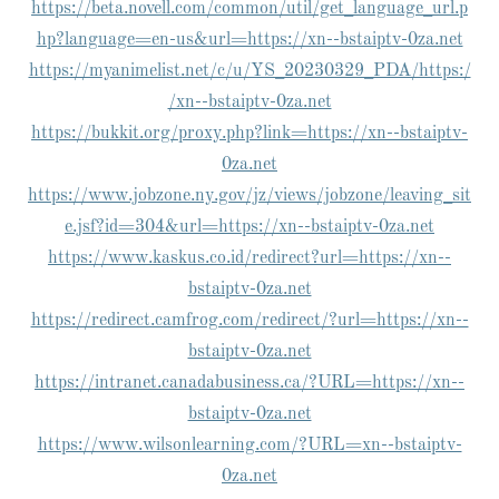
https://beta.novell.com/common/util/get_language_url.p
hp?language=en-us&url=https://xn--bstaiptv-0za.net
https://myanimelist.net/c/u/YS_20230329_PDA/https:/
/xn--bstaiptv-0za.net
https://bukkit.org/proxy.php?link=https://xn--bstaiptv-
0za.net
https://www.jobzone.ny.gov/jz/views/jobzone/leaving_sit
e.jsf?id=304&url=https://xn--bstaiptv-0za.net
https://www.kaskus.co.id/redirect?url=https://xn--
bstaiptv-0za.net
https://redirect.camfrog.com/redirect/?url=https://xn--
bstaiptv-0za.net
https://intranet.canadabusiness.ca/?URL=https://xn--
bstaiptv-0za.net
https://www.wilsonlearning.com/?URL=xn--bstaiptv-
0za.net