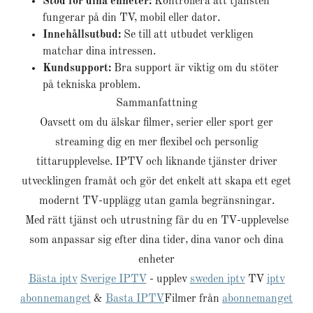
Stöd för dina enheter:
Kontrollera att tjänsten
fungerar på din TV, mobil eller dator.
Innehållsutbud:
Se till att utbudet verkligen
matchar dina intressen.
Kundsupport:
Bra support är viktig om du stöter
på tekniska problem.
Sammanfattning
Oavsett om du älskar filmer, serier eller sport ger
streaming dig en mer flexibel och personlig
tittarupplevelse. IPTV och liknande tjänster driver
utvecklingen framåt och gör det enkelt att skapa ett eget
modernt TV-upplägg utan gamla begränsningar.
Med rätt tjänst och utrustning får du en TV-upplevelse
som anpassar sig efter dina tider, dina vanor och dina
enheter
Bästa iptv
Sverige IPTV
- upplev
sweden iptv
TV
iptv
abonnemanget
&
Basta IPTV
Filmer från
abonnemanget